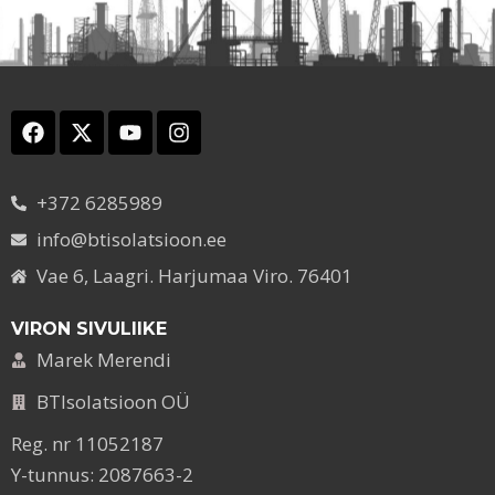
+372 6285989
info@btisolatsioon.ee
Vae 6, Laagri. Harjumaa Viro. 76401
VIRON SIVULIIKE
Marek Merendi
BTIsolatsioon OÜ
Reg. nr 11052187
Y-tunnus: 2087663-2