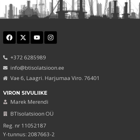
+372 6285989
info@btisolatsioon.ee
Vae 6, Laagri. Harjumaa Viro. 76401
VIRON SIVULIIKE
Marek Merendi
BTIsolatsioon OÜ
Reg. nr 11052187
Y-tunnus: 2087663-2