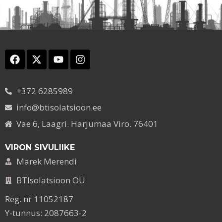
+372 6285989
info@btisolatsioon.ee
Vae 6, Laagri. Harjumaa Viro. 76401
VIRON SIVULIIKE
Marek Merendi
BTIsolatsioon OÜ
Reg. nr 11052187
Y-tunnus: 2087663-2