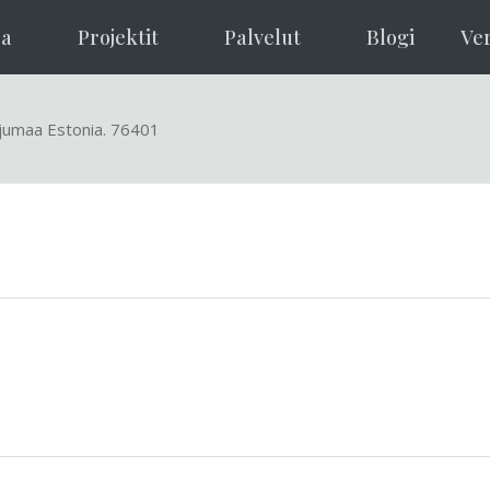
ra
Projektit
Palvelut
Blogi
Ve
rjumaa Estonia. 76401