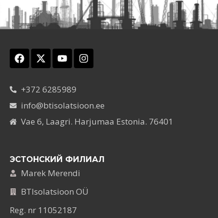
+372 6285989
info@btisolatsioon.ee
Vae 6, Laagri. Harjumaa Estonia. 76401
ЭСТОНСКИЙ ФИЛИАЛ
Marek Merendi
BTIsolatsioon OÜ
Reg. nr 11052187