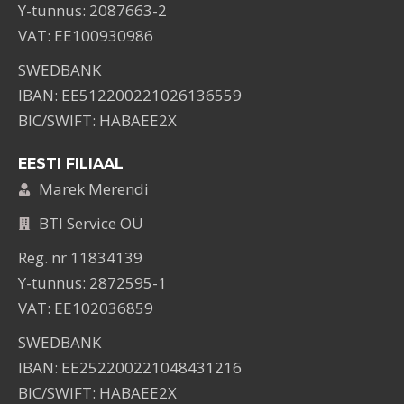
Y-tunnus: 2087663-2
VAT: EE100930986
SWEDBANK
IBAN: EE512200221026136559
BIC/SWIFT: HABAEE2X
EESTI FILIAAL
Marek Merendi
BTI Service OÜ
Reg. nr 11834139
Y-tunnus: 2872595-1
VAT: EE102036859
SWEDBANK
IBAN: EE252200221048431216
BIC/SWIFT: HABAEE2X