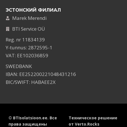
ЭСТОНСКИЙ ФИЛИАЛ
Marek Merendi
BTI Service OÜ
Reg. nr 11834139
Y-tunnus: 2872595-1
VAT: EE102036859
SWEDBANK
IBAN: EE252200221048431216
BIC/SWIFT: HABAEE2X
© BTIsolatsioon.ee. Все
Техническое решение
права защищены
от Verto.Rocks