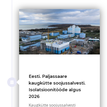
Eesti. Paljassaare
kaugkütte soojussalvesti.
Isolatsioonitööde algus
2026
Kaugkütte soojussalvesti