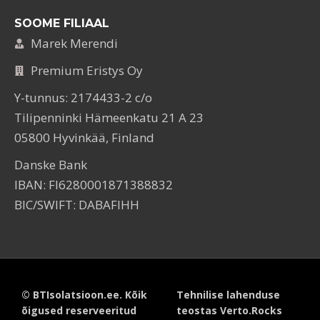
SOOME FILIAAL
Marek Merendi
Premium Eristys Oy
Y-tunnus: 2174433-2 c/o
Tilipenninki Hämeenkatu 21 A 23
05800 Hyvinkää, Finland
Danske Bank
IBAN: FI6280001871388832
BIC/SWIFT: DABAFIHH
© BTIsolatsioon.ee. Kõik
Tehnilise lahenduse
õigused reserveeritud
teostas Verto.Rocks