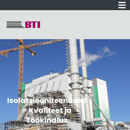
Isolatsiooniteenused
– Kvaliteet ja
Töökindlus