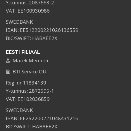
Y-tunnus: 2087663-2
VAT: EE100930986
SWEDBANK
IBAN: EE512200221026136559
BIC/SWIFT: HABAEE2X
EESTI FILIAAL
Marek Merendi
BTI Service OÜ
Reg. nr 11834139
Y-tunnus: 2872595-1
VAT: EE102036859
SWEDBANK
IBAN: EE252200221048431216
BIC/SWIFT: HABAEE2X