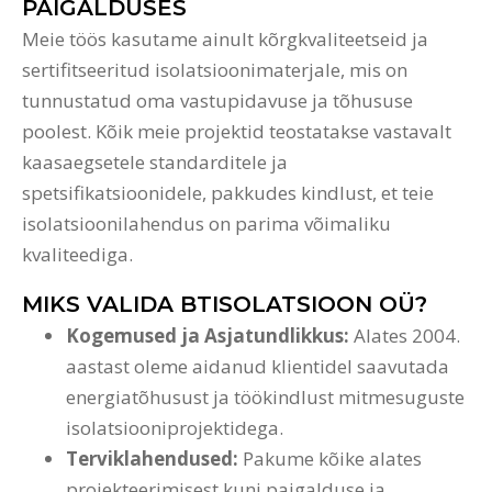
PAIGALDUSES
Meie töös kasutame ainult kõrgkvaliteetseid ja
sertifitseeritud isolatsioonimaterjale, mis on
tunnustatud oma vastupidavuse ja tõhususe
poolest. Kõik meie projektid teostatakse vastavalt
kaasaegsetele standarditele ja
spetsifikatsioonidele, pakkudes kindlust, et teie
isolatsioonilahendus on parima võimaliku
kvaliteediga.
MIKS VALIDA BTISOLATSIOON OÜ?
Kogemused ja Asjatundlikkus:
Alates 2004.
aastast oleme aidanud klientidel saavutada
energiatõhusust ja töökindlust mitmesuguste
isolatsiooniprojektidega.
Terviklahendused:
Pakume kõike alates
projekteerimisest kuni paigalduse ja