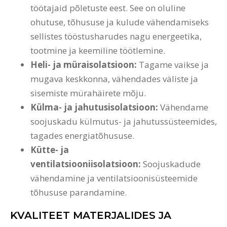
töötajaid põletuste eest. See on oluline
ohutuse, tõhususe ja kulude vähendamiseks
sellistes tööstusharudes nagu energeetika,
tootmine ja keemiline töötlemine.
Heli- ja müraisolatsioon:
Tagame vaikse ja
mugava keskkonna, vähendades väliste ja
sisemiste mürahäirete mõju.
Külma- ja jahutusisolatsioon:
Vähendame
soojuskadu külmutus- ja jahutussüsteemides,
tagades energiatõhususe.
Kütte- ja
ventilatsiooniisolatsioon:
Soojuskadude
vähendamine ja ventilatsioonisüsteemide
tõhususe parandamine.
KVALITEET MATERJALIDES JA