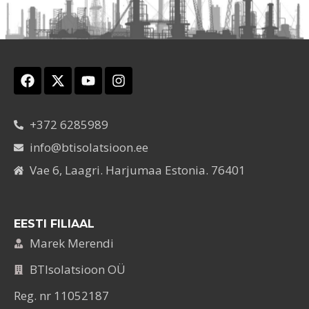
+372 6285989
info@btisolatsioon.ee
Vae 6, Laagri. Harjumaa Estonia. 76401
EESTI FILIAAL
Marek Merendi
BTIsolatsioon OÜ
Reg. nr 11052187