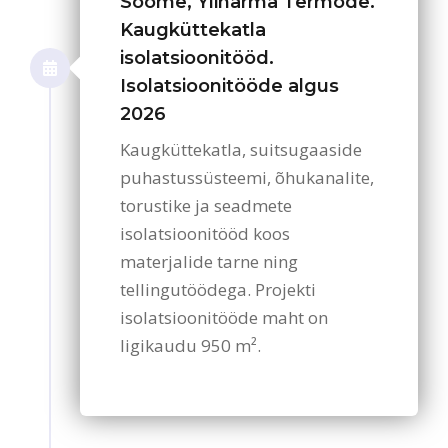
Soome, Ylihärmä Termode.
Kaugküttekatla
isolatsioonitööd.
Isolatsioonitööde algus
2026
Kaugküttekatla, suitsugaaside
puhastussüsteemi, õhukanalite,
torustike ja seadmete
isolatsioonitööd koos
materjalide tarne ning
tellingutöödega. Projekti
isolatsioonitööde maht on
ligikaudu 950 m².