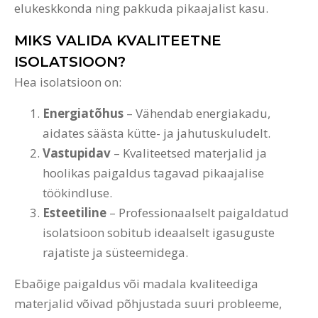
elukeskkonda ning pakkuda pikaajalist kasu.
MIKS VALIDA KVALITEETNE
ISOLATSIOON?
Hea isolatsioon on:
Energiatõhus
– Vähendab energiakadu,
aidates säästa kütte- ja jahutuskuludelt.
Vastupidav
– Kvaliteetsed materjalid ja
hoolikas paigaldus tagavad pikaajalise
töökindluse.
Esteetiline
– Professionaalselt paigaldatud
isolatsioon sobitub ideaalselt igasuguste
rajatiste ja süsteemidega.
Ebaõige paigaldus või madala kvaliteediga
materjalid võivad põhjustada suuri probleeme,