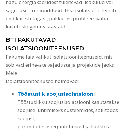
nagu energiakadudest tulenevad lisakulud või
sagedased remonditööd. Hea isolatsioon teenib
end kiiresti tagasi, pakkudes probleemivaba
kasutuskogemust aastaid.
BTI PAKUTAVAD
ISOLATSIOONITEENUSED
Pakume laia valikut isolatsiooniteenuseid, mis
sobivad erinevate vajaduste ja projektide jaoks.
Meie
isolatsiooniteenused hõlmavad:
:
Tööstuslik soojusisolatsioon
Tööstuslikku soojusisolatsiooni kasutatakse
soojuse juhtimiseks süsteemides, säilitades
soojust,
parandades energiatõhusust ja kaitstes