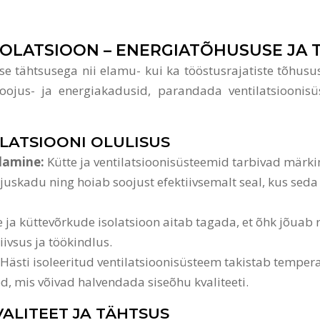
ISOLATSIOON – ENERGIATÕHUSUSE JA
tilise tähtsusega nii elamu- kui ka tööstusrajatiste tõhu
jus- ja energiakadusid, parandada ventilatsioonisüst
OLATSIOONI OLULISUS
ndamine:
Kütte ja ventilatsioonisüsteemid tarbivad märki
skadu ning hoiab soojust efektiivsemalt seal, kus seda 
e ja küttevõrkude isolatsioon aitab tagada, et õhk jõua
vsus ja töökindlus.
Hästi isoleeritud ventilatsioonisüsteem takistab temper
, mis võivad halvendada siseõhu kvaliteeti.
ALITEET JA TÄHTSUS