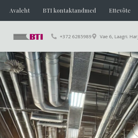
Avaleht
BTI kontaktandmed
Ettevõte
+372 6285989
Vae 6, Laagri. Ha