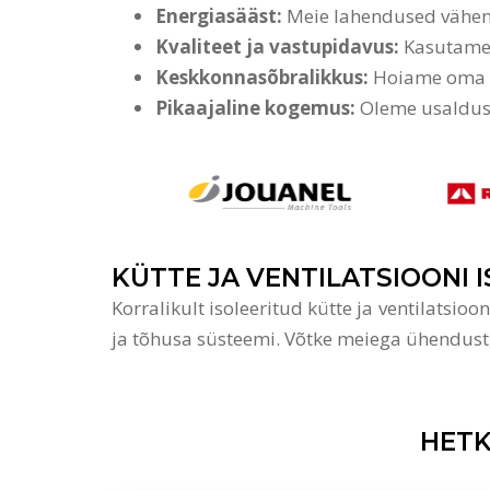
Energiasääst:
Meie lahendused vähend
Kvaliteet ja vastupidavus:
Kasutame 
Keskkonnasõbralikkus:
Hoiame oma t
Pikaajaline kogemus:
Oleme usaldusvä
KÜTTE JA VENTILATSIOONI 
Korralikult isoleeritud kütte ja ventilatsi
ja tõhusa süsteemi. Võtke meiega ühendust,
HETK