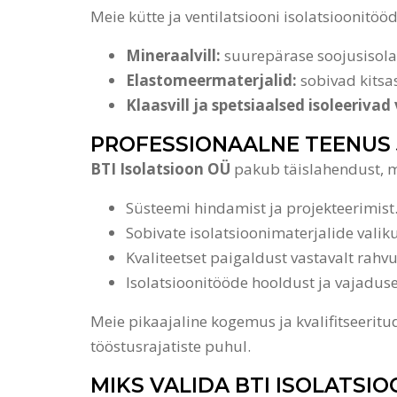
Meie kütte ja ventilatsiooni isolatsioonitöö
Mineraalvill:
suurepärase soojusisolat
Elastomeermaterjalid:
sobivad kitsa
Klaasvill ja spetsiaalsed isoleerivad
PROFESSIONAALNE TEENUS
BTI Isolatsioon OÜ
pakub täislahendust, m
Süsteemi hindamist ja projekteerimist
Sobivate isolatsioonimaterjalide valiku
Kvaliteetset paigaldust vastavalt rahvu
Isolatsioonitööde hooldust ja vajaduse
Meie pikaajaline kogemus ja kvalifitseeri
tööstusrajatiste puhul.
MIKS VALIDA BTI ISOLATSIO