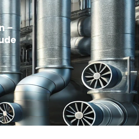
n –
ude