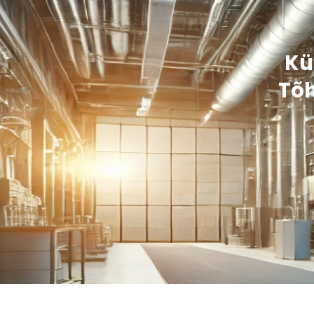
Kü
Tõ