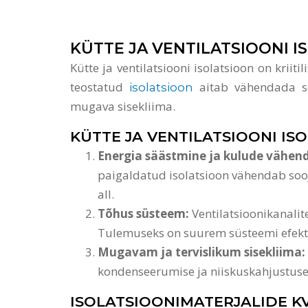
KÜTTE JA VENTILATSIOONI 
Kütte ja ventilatsiooni isolatsioon on krii
teostatud
aitab vähendada soo
isolatsioon
mugava sisekliima.
KÜTTE JA VENTILATSIOONI IS
Energia säästmine ja kulude vähe
paigaldatud isolatsioon vähendab sooju
all.
Tõhus süsteem:
Ventilatsioonikanalit
Tulemuseks on suurem süsteemi efektii
Mugavam ja tervislikum sisekliima:
kondenseerumise ja niiskuskahjustused
ISOLATSIOONIMATERJALIDE KV