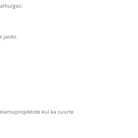
ealhulgas:
 jaoks.
elamuprojektide kui ka suurte