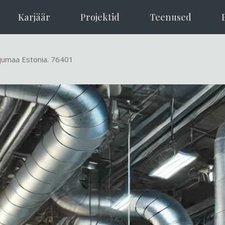
Karjäär
Projektid
Teenused
rjumaa Estonia. 76401