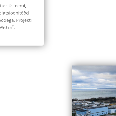
tussüsteemi,
olatsioonitööd
öödega. Projekti
950 m².