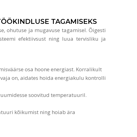
 TÖÖKINDLUSE TAGAMISEKS
suse, ohutuse ja mugavuse tagamisel. Õigesti
eemi efektiivsust ning luua tervisliku ja
misväärse osa hoone energiast. Korralikult
vaja on, aidates hoida energiakulu kontrolli
b ruumidesse soovitud temperatuuril.
atuuri kõikumist ning hoiab ära