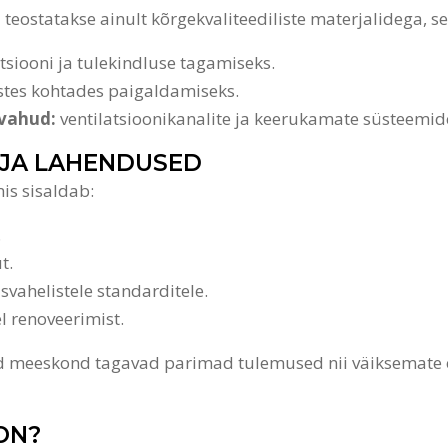
d teostatakse ainult kõrgekvaliteediliste materjalidega, s
siooni ja tulekindluse tagamiseks.
stes kohtades paigaldamiseks.
 vahud:
ventilatsioonikanalite ja keerukamate süsteemide
 JA LAHENDUSED
is sisaldab:
.
t.
svahelistele standarditele.
l renoveerimist.
tud meeskond tagavad parimad tulemused nii väiksemate 
ON?