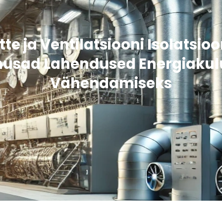
tte ja Ventilatsiooni Isolatsioo
husad Lahendused Energiakul
Vähendamiseks