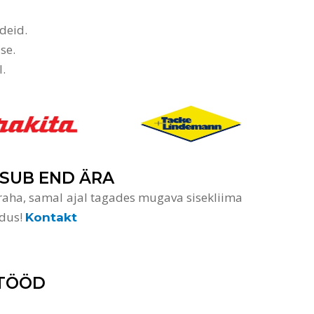
deid.
se.
.
ASUB END ÄRA
a raha, samal ajal tagades mugava sisekliima
ndus!
Kontakt
ITÖÖD