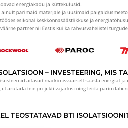
avad energiakadu ja küttekulusid.
ainult parimaid materjale ja uusimaid paigaldusmeeto
öödes esikohal keskkonnasäästlikkuse ja energiatõhusu
ärne partner nii Eestis kui ka rahvusvahelistel turgudel
ISOLATSIOON – INVESTEERING, MIS T
oonisüsteemid aitavad märkimisväärselt säästa energiat j
 et arutada teie projekti vajadusi ning leida parim lahe
EL TEOSTATAVAD BTI ISOLATSIOON