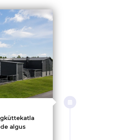
gküttekatla
öde algus