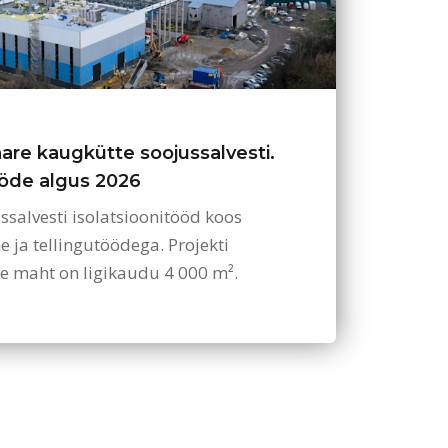
aare kaugkütte soojussalvesti.
ööde algus 2026
ssalvesti isolatsioonitööd koos
e ja tellingutöödega. Projekti
de maht on ligikaudu 4 000 m².