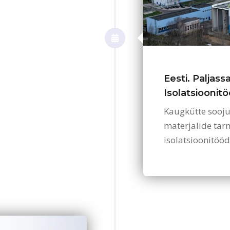
Eesti. Paljass
Isolatsioonit
Kaugkütte sooju
materjalide tarn
isolatsioonitöö