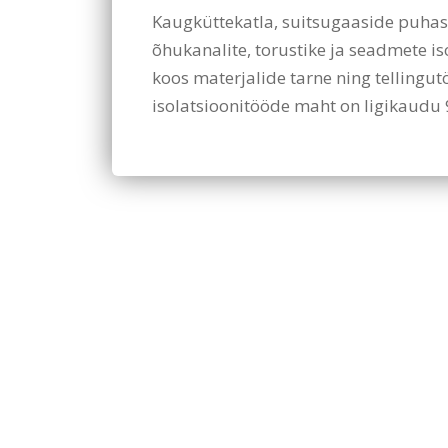
Kaugküttekatla, suitsugaaside puhas
õhukanalite, torustike ja seadmete is
koos materjalide tarne ning tellingut
isolatsioonitööde maht on ligikaudu 