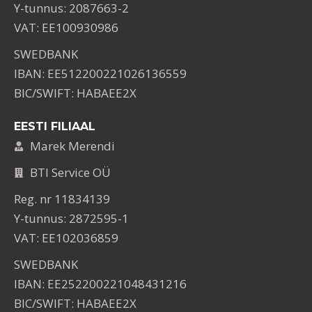
Y-tunnus: 2087663-2
VAT: EE100930986
SWEDBANK
IBAN: EE512200221026136559
BIC/SWIFT: HABAEE2X
EESTI FILIAAL
Marek Merendi
BTI Service OÜ
Reg. nr 11834139
Y-tunnus: 2872595-1
VAT: EE102036859
SWEDBANK
IBAN: EE252200221048431216
BIC/SWIFT: HABAEE2X