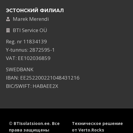
ЭСТОНСКИЙ ФИЛИАЛ
Marek Merendi
BTI Service OÜ
Reg. nr 11834139
Y-tunnus: 2872595-1
VAT: EE102036859
SWEDBANK
IBAN: EE252200221048431216
BIC/SWIFT: HABAEE2X
© BTIsolatsioon.ee. Все
Техническое решение
права защищены
от Verto.Rocks