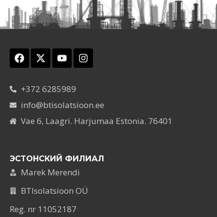
+372 6285989
info@btisolatsioon.ee
Vae 6, Laagri. Harjumaa Estonia. 76401
ЭСТОНСКИЙ ФИЛИАЛ
Marek Merendi
BTIsolatsioon OÜ
Reg. nr 11052187