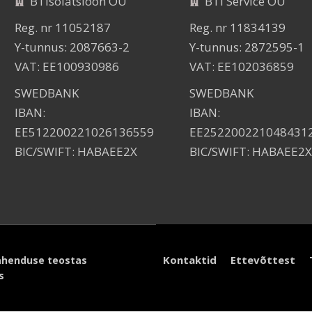
BTIsolatsioon OÜ
BTI Service OÜ
Reg. nr 11052187
Reg. nr 11834139
Y-tunnus: 2087663-2
Y-tunnus: 2872595-1
VAT: EE100930986
VAT: EE102036859
SWEDBANK
SWEDBANK
IBAN:
IBAN:
EE512200221026136559
EE252200221048431
BIC/SWIFT: HABAEE2X
BIC/SWIFT: HABAEE2X
Kontaktid
Ettevõttest
lahenduse teostas
s