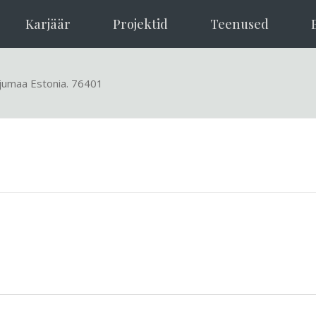
Karjäär
Projektid
Teenused
rjumaa Estonia. 76401