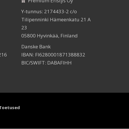
Premium Eristys Oy
Y-tunnus: 2174433-2 c/o
Tilipenninki Hämeenkatu 21 A
23
05800 Hyvinkää, Finland
Danske Bank
216
IBAN: FI6280001871388832
BIC/SWIFT: DABAFIHH
Toetused