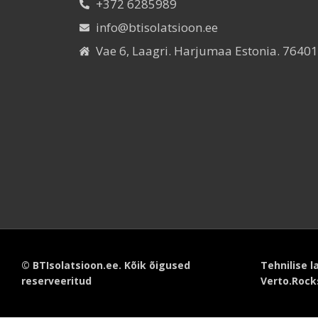
+372 6285989
info@btisolatsioon.ee
Vae 6, Laagri. Harjumaa Estonia. 76401
© BTIsolatsioon.ee. Kõik õigused
Tehnilise 
reserveeritud
Verto.Rock