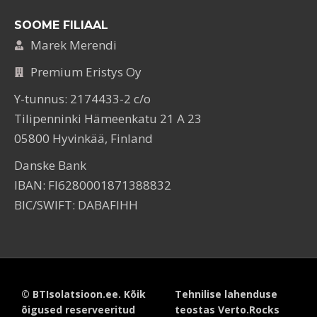
SOOME FILIAAL
Marek Merendi
Premium Eristys Oy
Y-tunnus: 2174433-2 c/o
Tilipenninki Hämeenkatu 21 A 23
05800 Hyvinkää, Finland
Danske Bank
IBAN: FI6280001871388832
BIC/SWIFT: DABAFIHH
© BTIsolatsioon.ee. Kõik
Tehnilise lahenduse
õigused reserveeritud
teostas Verto.Rocks