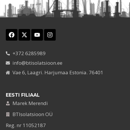
+372 6285989
info@btisolatsioon.ee
Vae 6, Laagri. Harjumaa Estonia. 76401
EESTI FILIAAL
Marek Merendi
BTIsolatsioon OÜ
Reg. nr 11052187