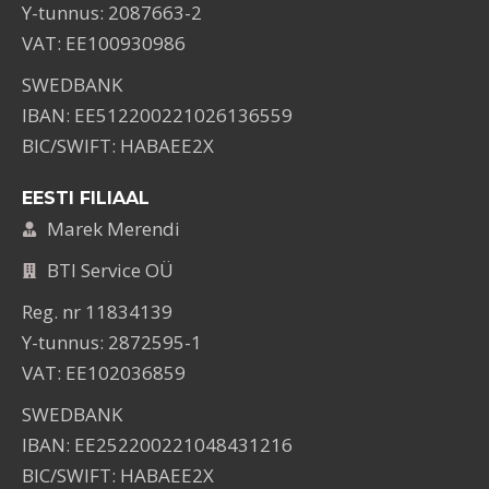
Y-tunnus: 2087663-2
VAT: EE100930986
SWEDBANK
IBAN: EE512200221026136559
BIC/SWIFT: HABAEE2X
EESTI FILIAAL
Marek Merendi
BTI Service OÜ
Reg. nr 11834139
Y-tunnus: 2872595-1
VAT: EE102036859
SWEDBANK
IBAN: EE252200221048431216
BIC/SWIFT: HABAEE2X