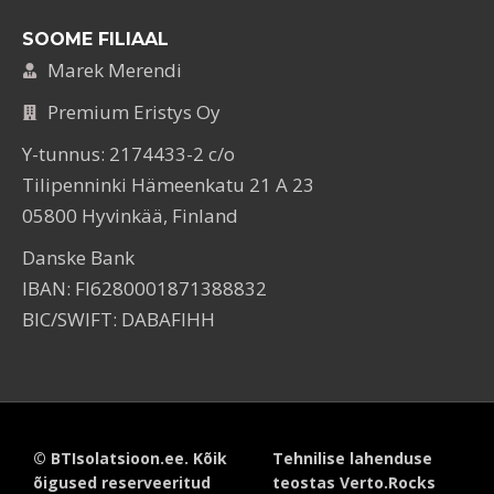
SOOME FILIAAL
Marek Merendi
Premium Eristys Oy
Y-tunnus: 2174433-2 c/o
Tilipenninki Hämeenkatu 21 A 23
05800 Hyvinkää, Finland
Danske Bank
IBAN: FI6280001871388832
BIC/SWIFT: DABAFIHH
© BTIsolatsioon.ee. Kõik
Tehnilise lahenduse
õigused reserveeritud
teostas Verto.Rocks