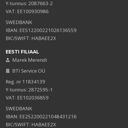
Y-tunnus: 2087663-2
VAT: EE100930986
SWEDBANK
IBAN: EE512200221026136559
BIC/SWIFT: HABAEE2X
EESTI FILIAAL
Marek Merendi
BTI Service OÜ
Reg. nr 11834139
Y-tunnus: 2872595-1
VAT: EE102036859
SWEDBANK
IBAN: EE252200221048431216
BIC/SWIFT: HABAEE2X