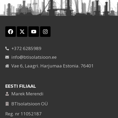
+372 6285989
info@btisolatsioon.ee
Vae 6, Laagri. Harjumaa Estonia. 76401
EESTI FILIAAL
Marek Merendi
BTIsolatsioon OÜ
Reg. nr 11052187