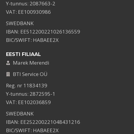
Y-tunnus: 2087663-2
VAT: EE100930986
SWEDBANK
IBAN: EE512200221026136559
BIC/SWIFT: HABAEE2X
EESTI FILIAAL
Marek Merendi
BTI Service OÜ
Reg. nr 11834139
Y-tunnus: 2872595-1
VAT: EE102036859
SWEDBANK
IBAN: EE252200221048431216
BIC/SWIFT: HABAEE2X