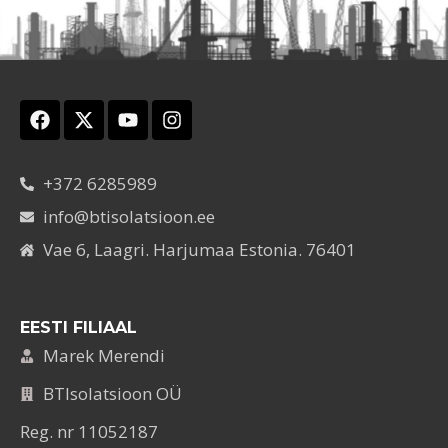
+372 6285989
info@btisolatsioon.ee
Vae 6, Laagri. Harjumaa Estonia. 76401
EESTI FILIAAL
Marek Merendi
BTIsolatsioon OÜ
Reg. nr 11052187