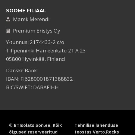
SOOME FILIAAL
Marek Merendi
Premium Eristys Oy
Y-tunnus: 2174433-2 c/o
Tilipenninki Hämeenkatu 21 A 23
05800 Hyvinkää, Finland
Danske Bank
IBAN: FI6280001871388832
BIC/SWIFT: DABAFIHH
© BTIsolatsioon.ee. Kõik
Tehnilise lahenduse
õigused reserveeritud
teostas Verto.Rocks