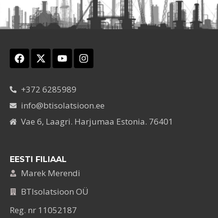
+372 6285989
info@btisolatsioon.ee
Vae 6, Laagri. Harjumaa Estonia. 76401
EESTI FILIAAL
Marek Merendi
BTIsolatsioon OÜ
Reg. nr 11052187