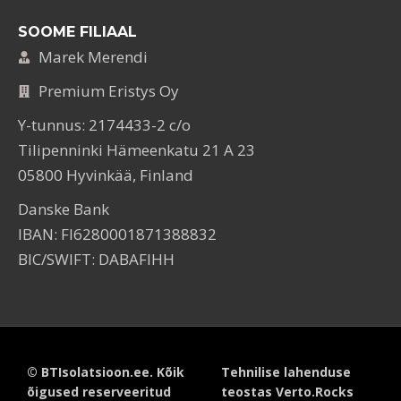
SOOME FILIAAL
Marek Merendi
Premium Eristys Oy
Y-tunnus: 2174433-2 c/o
Tilipenninki Hämeenkatu 21 A 23
05800 Hyvinkää, Finland
Danske Bank
IBAN: FI6280001871388832
BIC/SWIFT: DABAFIHH
© BTIsolatsioon.ee. Kõik
Tehnilise lahenduse
õigused reserveeritud
teostas Verto.Rocks