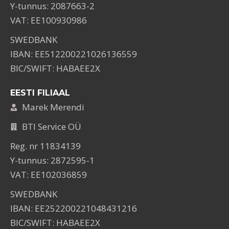
Y-tunnus: 2087663-2
VAT: EE100930986
SWEDBANK
IBAN: EE512200221026136559
BIC/SWIFT: HABAEE2X
EESTI FILIAAL
Marek Merendi
BTI Service OÜ
Reg. nr 11834139
Y-tunnus: 2872595-1
VAT: EE102036859
SWEDBANK
IBAN: EE252200221048431216
BIC/SWIFT: HABAEE2X